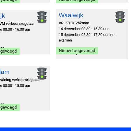
Waalwijk
jk
BRL 9101 Vakman
VM verkeersregelaar
14 december 08.30 - 16.30 uur
 08.30 - 16.30 uur
15 december 08.30 - 17.30 uur incl
examen
ven
Nieuw toegevoegd
egevoegd
Inschrijven
dam
raining verkeersregelaar
 08.30 - 15.30 uur
ven
egevoegd