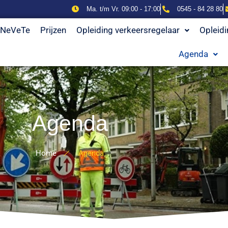
Ma. t/m Vr. 09:00 - 17:00
0545 - 84 28 80
NeVeTe
Prijzen
Opleiding verkeersregelaar
Opleid
Agenda
Agenda
Home
Agenda