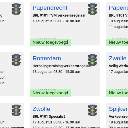
Papendrecht
Papend
eg
BRL 9101 TVM verkeersregelaar
BRL 9101 
uur
10 augustus 08.30 - 16.30 uur
10 augustus
11 augustus
Inschrijven
Inschrij
Nieuw toegevoegd
Nieuw to
Rotterdam
Zwolle
Herhalingstraining verkeersregelaar
Veilig Wer
uur
13 augustus 08.30 - 15.30 uur
17 augustus
uur
uur
Inschrijven
Inschrij
Nieuw toegevoegd
Nieuw to
Zwolle
Spijke
BRL 9101 Specialist
Verkeersre
uur
17 augustus 08.30 - 16.30 uur
19 augustus
uur incl examen
18 augustus 08.30 - 17.30 uur incl examen
20 augustus