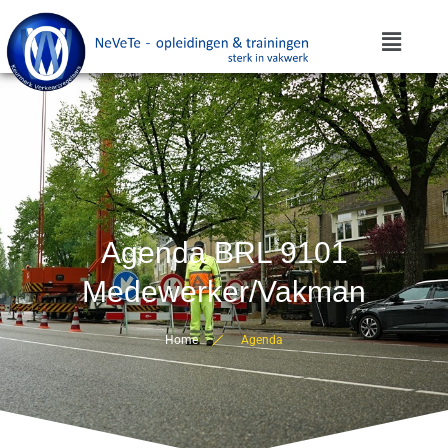
Agenda BRL 9101
Medewerker/Vakman
Home
Agenda