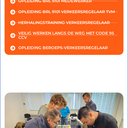
OPLEIDING BRL 9101 MEDEWERKER
OPLEIDING BRL 9101 VERKEERSREGELAAR TVM
HERHALINGSTRAINING VERKEERSREGELAAR
VEILIG WERKEN LANGS DE WEG MET CODE 95
CCV
OPLEIDING BEROEPS-VERKEERSREGELAAR