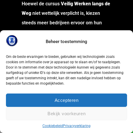
Hoewel de cursus
Veilig Werken langs de
Weg
niet wettelijk verplicht is, kiezen
steeds meer bedrijven ervoor om hun
medewerkers wél te trainen. Logisch:
Beheer toestemming
goed opgeleide medewerkers herkennen
risico’s sneller, werken zekerder en
Om de beste ervaringen te bieden, gebruiken wij technologieën zoals
voorkomen ongevallen. Met de juiste
cookies om informatie over je apparaat op te slaan en/of te raadplegen.
Door in te stemmen met deze technologieën kunnen wij gegevens zoals
kennis werk je niet alleen veiliger, maar
surfgedrag of unieke ID's op deze site verwerken. Als je geen toestemming
geeft of uw toestemming intrekt, kan dit een nadelige invloed hebben op
voldoe je ook direct aan de eisen van
bepaalde functies en mogelijkheden.
opdrachtgevers en verzekeraars.
Niet verplicht dus — maar wel dé slimme
Accepteren
keuze voor iedere organisatie die
Bekijk voorkeuren
veiligheid serieus neemt.
Vraag een offerte aan
Cookiebeleid
Privacyverklaring