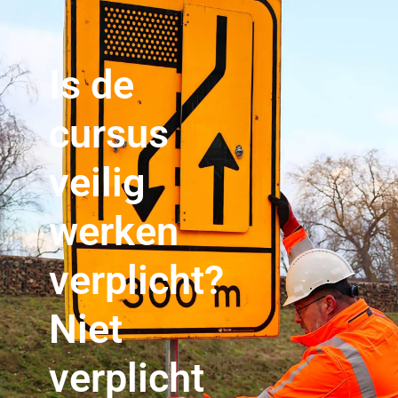
Is de
cursus
veilig
werken
verplicht?
Niet
verplicht