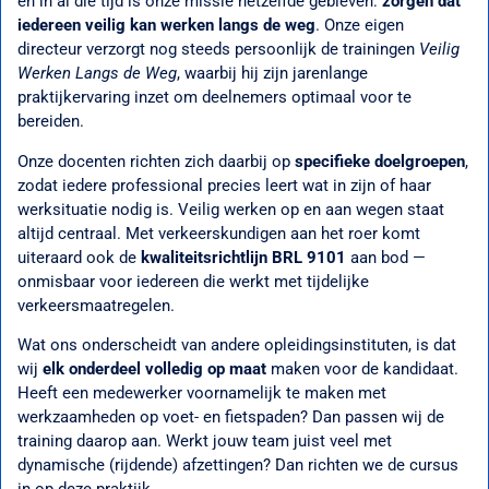
en in al die tijd is onze missie hetzelfde gebleven:
zorgen dat
iedereen veilig kan werken langs de weg
. Onze eigen
directeur verzorgt nog steeds persoonlijk de trainingen
Veilig
Werken Langs de Weg
, waarbij hij zijn jarenlange
praktijkervaring inzet om deelnemers optimaal voor te
bereiden.
Onze docenten richten zich daarbij op
specifieke doelgroepen
,
zodat iedere professional precies leert wat in zijn of haar
werksituatie nodig is. Veilig werken op en aan wegen staat
altijd centraal. Met verkeerskundigen aan het roer komt
uiteraard ook de
kwaliteitsrichtlijn BRL 9101
aan bod —
onmisbaar voor iedereen die werkt met tijdelijke
verkeersmaatregelen.
Wat ons onderscheidt van andere opleidingsinstituten, is dat
wij
elk onderdeel volledig op maat
maken voor de kandidaat.
Heeft een medewerker voornamelijk te maken met
werkzaamheden op voet- en fietspaden? Dan passen wij de
training daarop aan. Werkt jouw team juist veel met
dynamische (rijdende) afzettingen? Dan richten we de cursus
in op deze praktijk.