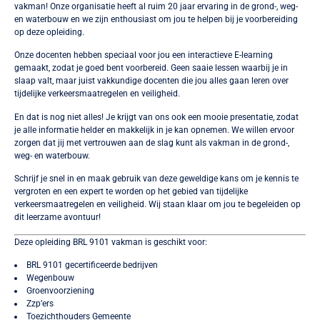
vakman! Onze organisatie heeft al ruim 20 jaar ervaring in de grond-, weg-
en waterbouw en we zijn enthousiast om jou te helpen bij je voorbereiding
op deze opleiding.
Onze docenten hebben speciaal voor jou een interactieve E-learning
gemaakt, zodat je goed bent voorbereid. Geen saaie lessen waarbij je in
slaap valt, maar juist vakkundige docenten die jou alles gaan leren over
tijdelijke verkeersmaatregelen en veiligheid.
En dat is nog niet alles! Je krijgt van ons ook een mooie presentatie, zodat
je alle informatie helder en makkelijk in je kan opnemen. We willen ervoor
zorgen dat jij met vertrouwen aan de slag kunt als vakman in de grond-,
weg- en waterbouw.
Schrijf je snel in en maak gebruik van deze geweldige kans om je kennis te
vergroten en een expert te worden op het gebied van tijdelijke
verkeersmaatregelen en veiligheid. Wij staan klaar om jou te begeleiden op
dit leerzame avontuur!
Deze opleiding BRL 9101 vakman is geschikt voor:
BRL 9101 gecertificeerde bedrijven
Wegenbouw
Groenvoorziening
Zzp’ers
Toezichthouders Gemeente