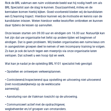
Rick de BRL vakman een ruim voldoende beeld wat hij nodig heeft om als
BRL Specialist aan de slag te kunnen. Duurzaamheid, milieu en de
kerntaken komen hierbij kijken. Goed voorbereid bieden wij de kandidaten
een E/learning traject. Hierdoor kunnen wij de motivatie en kennis van de
kandidaten inlezen. Weten hierdoor welke lesstoffen ontbreken en kunnen
daar tijdens de lessen op aanvullen.
Onze lessen starten om 09.00 uur en eindigen om 16.00 uur. Natuurlijk kan
het zijn dat uw organisatie het liefst op andere tijden wil beginnen of
eindigen. Dat is geen probleem. Wij bieden organisaties een ruime keus om
in aangesloten groepen deel te nemen of een incompany training te volgen.
Zo kan je ook de lunch tegen een meerprijs via onze organisatie laten
verlopen. Dat scheelt u een hoop tijd en werk.
Wat kan je nadat je de opleiding BRL 9101 specialist heb gevolgd:
• Opstellen en ontwerpen verkeersplannen.
• Controlerend/inspecterend qua opstelling en uitvoering niet uitvoerend
(niet noodzakelijkerwijs op de werklocatie
aanwezig).
• Aansturing van de Vakman toezicht op de uitvoering.
• Communiceert actief met de opdrachtgever,
wegbeheerder en/of groepen van omstanders.