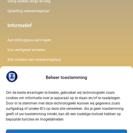
Veilig werken langs de weg
Opleiding verkeersregelaar
Informatief
Aanstellingspas aanvragen
Van werkgever wisselen
Wat verdient een verkeersregelaar
De kleding van een verkeersregelaar
Beheer toestemming
Wet en regelgeving verkeersregelaar
Soorten verkeersregelaars
Om de beste ervaringen te bieden, gebruiken wij technologieën zoals
cookies om informatie over je apparaat op te slaan en/of te raadplegen.
Gezondheidseisen verkeersregelaar
Door in te stemmen met deze technologieën kunnen wij gegevens zoals
surfgedrag of unieke ID's op deze site verwerken. Als je geen toestemming
geeft of uw toestemming intrekt, kan dit een nadelige invloed hebben op
bepaalde functies en mogelijkheden.
Copyright © 2025/2026. All rights reserved. Foto’s are all protected by @NeVeTe