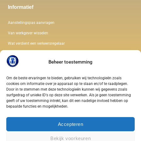
Informatief
Aanstellingspas aanvragen
Van werkgever wisselen
Wat verdient een verkeersregelaar
De kleding van een verkeersregelaar
Beheer toestemming
Wet en regelgeving verkeersregelaar
Soorten verkeersregelaars
Om de beste ervaringen te bieden, gebruiken wij technologieën zoals
cookies om informatie over je apparaat op te slaan en/of te raadplegen.
Gezondheidseisen verkeersregelaar
Door in te stemmen met deze technologieën kunnen wij gegevens zoals
surfgedrag of unieke ID's op deze site verwerken. Als je geen toestemming
geeft of uw toestemming intrekt, kan dit een nadelige invloed hebben op
bepaalde functies en mogelijkheden.
Copyright © 2025/2026. All rights reserved. Foto’s are all protected by @NeVeTe
Accepteren
Bekijk voorkeuren