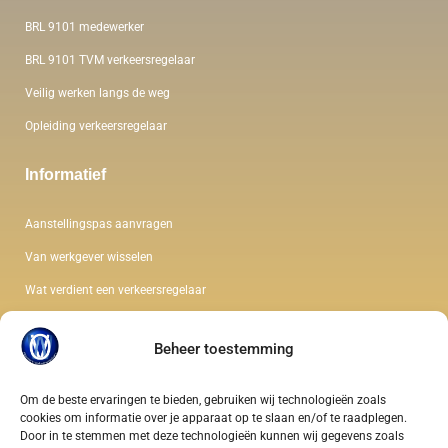
BRL 9101 medewerker
BRL 9101 TVM verkeersregelaar
Veilig werken langs de weg
Opleiding verkeersregelaar
Informatief
Aanstellingspas aanvragen
Van werkgever wisselen
Wat verdient een verkeersregelaar
De kleding van een verkeersregelaar
Beheer toestemming
Wet en regelgeving verkeersregelaar
Soorten verkeersregelaars
Om de beste ervaringen te bieden, gebruiken wij technologieën zoals
cookies om informatie over je apparaat op te slaan en/of te raadplegen.
Gezondheidseisen verkeersregelaar
Door in te stemmen met deze technologieën kunnen wij gegevens zoals