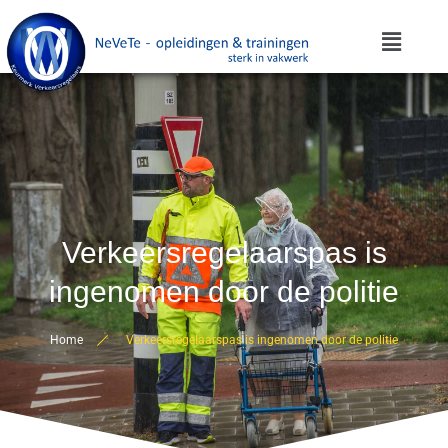
Verkeersregelaarspas is
ingenomen door de politie
Home
Verkeersregelaarspas is ingenomen door de politie