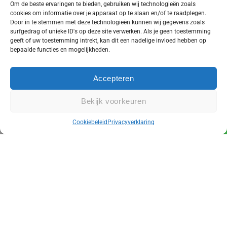
Informatief
Om de beste ervaringen te bieden, gebruiken wij technologieën zoals
cookies om informatie over je apparaat op te slaan en/of te raadplegen.
Door in te stemmen met deze technologieën kunnen wij gegevens zoals
Aanstellingspas aanvragen
surfgedrag of unieke ID's op deze site verwerken. Als je geen toestemming
geeft of uw toestemming intrekt, kan dit een nadelige invloed hebben op
Van werkgever wisselen
bepaalde functies en mogelijkheden.
Wat verdient een verkeersregelaar
Accepteren
De kleding van een verkeersregelaar
Wet en regelgeving verkeersregelaar
Bekijk voorkeuren
Soorten verkeersregelaars
Vraag een offerte aan
Cookiebeleid
Privacyverklaring
Gezondheidseisen verkeersregelaar
Copyright © 2025/2026. All rights reserved. Foto’s are all protected by @NeVeTe